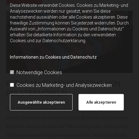
Diese Website verwendet Cookies. Cookies zu Marketing- und
Analysezwecken werden nur gesetzt, wenn Sie diese
nachstehend auswählen oder alle Cookies akzeptieren. Diese
freiwillige Zustimmung können Sie jederzeit widerrufen. Durch
Auswahl von „Informationen zu Cookies und Datenschutz“
erhalten Sie detaillierte Information zu den verwendeten
Cookies und zur Datenschutzerklärung.
Informationen zu Cookies und Datenschutz
Notwendige Cookies
REPARATUR UND NEUBEZUG VON
Cookies zu Marketing- und Analysezwecken
POLSTERMÖBELN
Ausgewählte akzeptieren
Alle akzeptieren
Ihre Sitzmöbel sind schon in die Jahre gekommen und
zeigen Spuren von Abnutzung? Ihr Sofa ist nicht mehr so
bequem, wie es einmal war? Noch lange kein Grund, Ihre
liebgewonnenen Stücke wegzuwerfen! Ob Küchenbank,