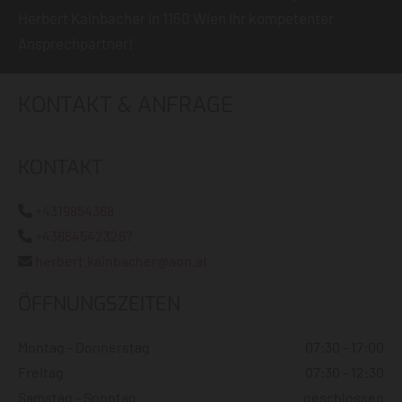
Herbert Kainbacher in 1150 Wien Ihr kompetenter
Ansprechpartner!
KONTAKT & ANFRAGE
KONTAKT
+4319854368

+436645423267

herbert.kainbacher@aon.at

ÖFFNUNGSZEITEN
Montag - Donnerstag
07:30 - 17:00
Freitag
07:30 - 12:30
Samstag - Sonntag
geschlossen