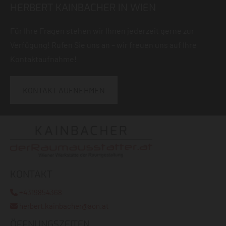
HERBERT KAINBACHER IN WIEN
Für Ihre Fragen stehen wir Ihnen jederzeit gerne zur
Verfügung! Rufen Sie uns an – wir freuen uns auf Ihre
Kontaktaufnahme!
KONTAKT AUFNEHMEN
KONTAKT
+4319854368

herbert.kainbacher@aon.at

ÖFFNUNGSZEITEN