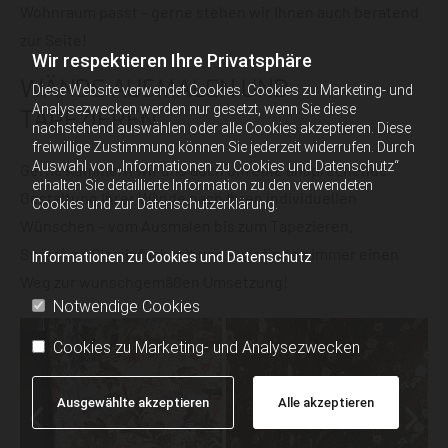
Wohnraum passt – gerne stehen wir Ihnen auch beratend
zur Seite!
Wir respektieren Ihre Privatsphäre
WÄNDE AUSMALEN UND
Diese Website verwendet Cookies. Cookies zu Marketing- und
Analysezwecken werden nur gesetzt, wenn Sie diese
TAPEZIEREN
nachstehend auswählen oder alle Cookies akzeptieren. Diese
freiwillige Zustimmung können Sie jederzeit widerrufen. Durch
Auswahl von „Informationen zu Cookies und Datenschutz“
Gerne kümmern wir uns auch um eine ansprechende
erhalten Sie detaillierte Information zu den verwendeten
Gestaltung Ihrer Wände nach Ihren individuellen
Cookies und zur Datenschutzerklärung.
Wünschen – vom Ausmalen bis zum Tapezieren.
Sprechen Sie einfach mit uns – wir finden immer einen
Informationen zu Cookies und Datenschutz
Weg zur wunschgemäßen Umsetzung!
Notwendige Cookies
Cookies zu Marketing- und Analysezwecken
Ausgewählte akzeptieren
Alle akzeptieren